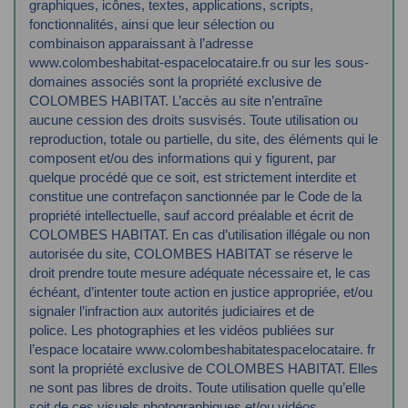
graphiques,
icônes, textes, applications, scripts,
fonctionnalités, ainsi que leur sélection ou
combinaison
apparaissant à l’adresse
www.colombeshabitat-espacelocataire.fr ou sur les sous-
domaines
associés sont la propriété exclusive de
COLOMBES HABITAT. L’accès au site n’entraîne
aucune
cession des droits susvisés.
Toute utilisation ou
reproduction, totale ou partielle, du site, des éléments qui le
composent
et/ou des informations qui y figurent, par
quelque procédé que ce soit, est strictement
interdite et
constitue une contrefaçon sanctionnée par le Code de la
propriété intellectuelle,
sauf accord préalable et écrit de
COLOMBES HABITAT.
En cas d’utilisation illégale ou non
autorisée du site, COLOMBES HABITAT se réserve le
droit
prendre toute mesure adéquate nécessaire et, le cas
échéant, d’intenter toute action en
justice appropriée, et/ou
signaler l’infraction aux autorités judiciaires et de
police.
Les photographies et les vidéos publiées sur
l’espace locataire www.colombeshabitatespacelocataire.
fr
sont la propriété exclusive de COLOMBES HABITAT. Elles
ne sont pas libres
de droits. Toute utilisation quelle qu’elle
soit de ces visuels photographiques et/ou vidéos