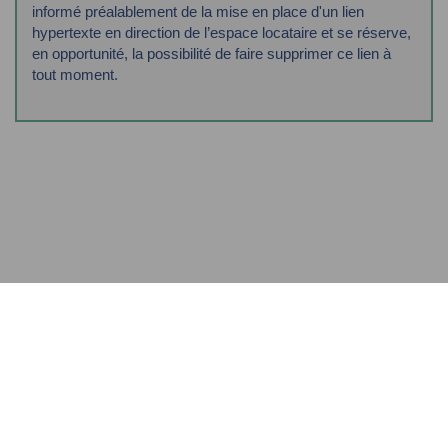
informé préalablement de la mise en place d'un lien
hypertexte
en direction de l’espace locataire et se réserve,
en opportunité, la possibilité de faire
supprimer ce lien à
tout moment.