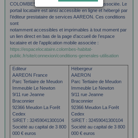
COLOMBES HABITAT et l’application mobile associée. Le
portail locataire est ainsi accessible
en ligne et hébergé par
l’éditeur prestataire de services AAREON. Ces conditions
sont
notamment accessibles et imprimables à tout moment par
un lien direct en bas de la page
d’accueil de l’espace
locataire et de l’application mobile associée :
https://espacelocataire.colombes-habitat-
public.fr/site/connexion/conditions-generales-utilisation
Editeur
Hébergeur
AAREON France
AAERON
Parc Tertiaire de Meudon
Parc Tertiaire de Meudon
Immeuble Le Newton
Immeuble Le Newton
9/11 rue Jeanne
9/11 rue Jeanne
Braconnier
Braconnier
92366 Meudon La Forêt
92366 Meudon La Forêt
Cedex
Cedex
SIRET : 32459041300104
SIRET : 32459041300104
Société au capital de 3 800
Société au capital de 3 800
000 € euros
000 € euros